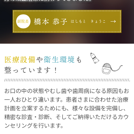
橋本 恭子
副院長
はしもと きょうこ
医療設備
や
衛生環境
も
整っています！
お口の中の状態やむし歯や歯周病になる原因もお
一人おひとり違います。
患者さまに合わせた治療
計画を立案するためにも、様々な設備を完備し、
精密な診査・診断、そしてご納得いただけるカウ
ンセリングを行います。