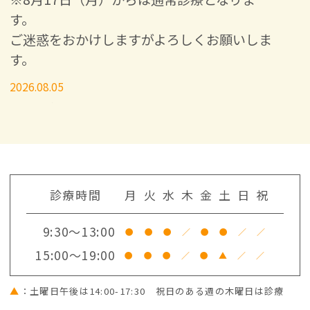
す。
ご迷惑をおかけしますがよろしくお願いしま
す。
2026.08.05
【矯正相談のご予約について】
現在、多数の矯正相談のご予約をいただいて
いるため、WEBでのご予約を中止しておりま
す。
矯正相談をご希望の方はお電話にてお問い合
診療時間
月
火
水
木
金
土
日
祝
わせください。
ご迷惑おかけしますが、ご
理解ご協力のほどよろしくお願いします。
9:30～13:00
●
●
●
／
●
●
／
／
15:00～19:00
2026.06.23
●
●
●
／
●
▲
／
／
【休診のお知らせ】
▲
：土曜日午後は14:00-17:30 祝日のある週の木曜日は診療
６月29日（月）、30日（火）、７月４日