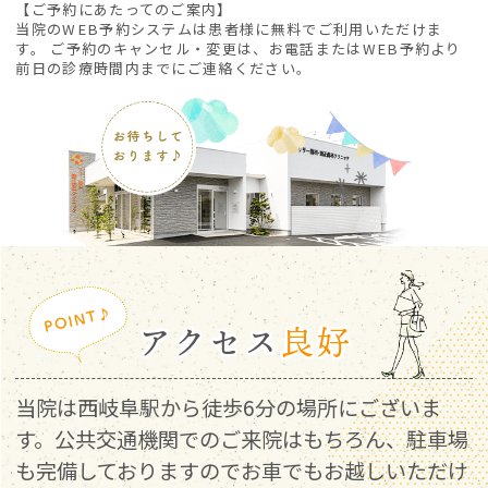
（土）は休診となります。
【ご予約にあたってのご案内】
当院のWEB予約システムは患者様に無料でご利用いただけま
ご不便をおかけいたしますが何卒宜しくお願
す。 ご予約のキャンセル・変更は、お電話またはWEB予約より
前日の診療時間内までにご連絡ください。
い致します。
2025.12.15
【年末年始の休診について】
2025年12月27日（土）は13:00までの診療
となります。
年末年始は下記の通り休診いたします。
2025年12月27日（土）14:00～2026年1月4
日（日）
アクセス
良好
※1月5日からは通常診療となります。
ご迷惑をおかけしますがよろしくお願いいた
します。
当院は西岐阜駅から徒歩6分の場所にございま
す。公共交通機関でのご来院はもちろん、駐車場
2025.10.27
も完備しておりますのでお車でもお越しいただけ
【休診のお知らせ】