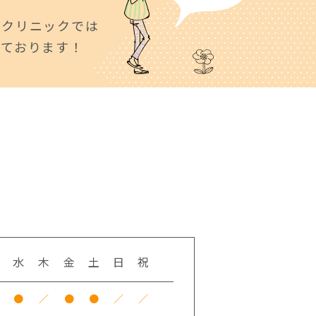
科クリニックでは
しております！
水
木
金
土
日
祝
●
／
●
●
／
／