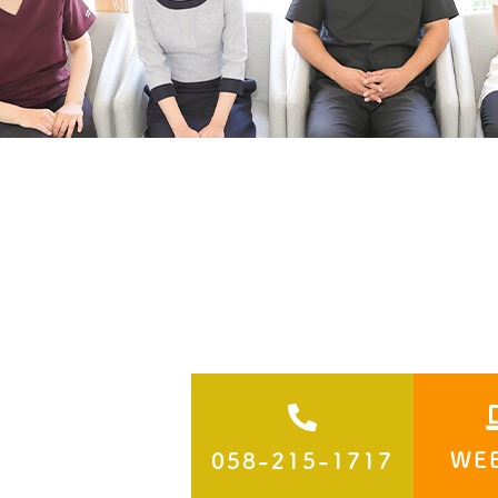
WE
058-215-1717