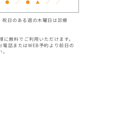
●
／
●
▲
／
／
:30 祝日のある週の木曜日は診療
者様に無料でご利用いただけます。
お電話またはWEB予約より前日の
い。