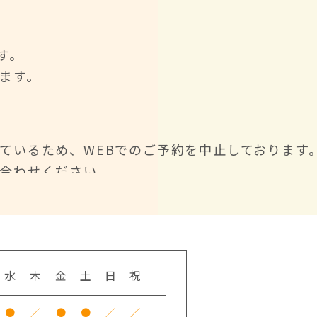
す。
ます。
ているため、WEBでのご予約を中止しております
合わせください。
どよろしくお願いします。
（土）は休診となります。
水
木
金
土
日
祝
願い致します。
●
／
●
●
／
／