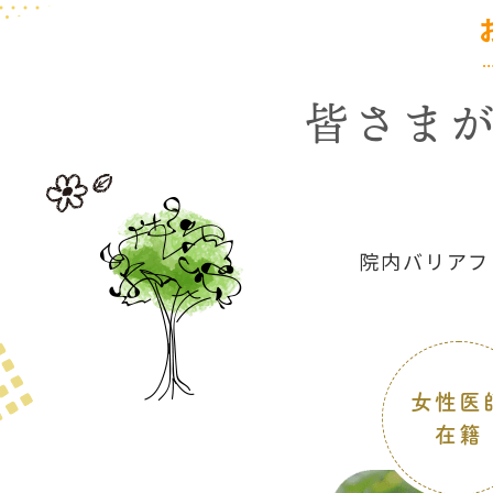
皆さま
院内バリアフ
女性医
在籍