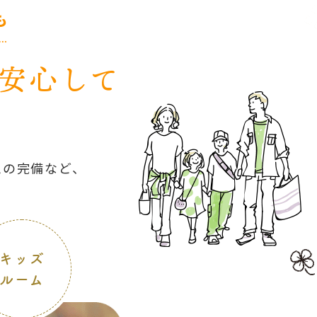
も
安心して
ムの完備など、
キッズ
ルーム