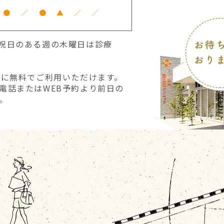
●
／
●
▲
／
／
診療となります。
30 祝日のある週の木曜日は診療
1月4日（日）
様に無料でご利用いただけます。
電話またはWEB予約より前日の
たします。
。
願い致します。